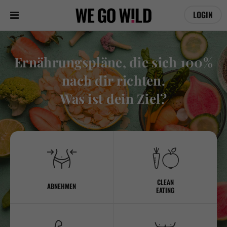
LOGIN
Ernährungspläne, die sich 100%
nach dir richten.
Was ist dein Ziel?
CLEAN
ABNEHMEN
EATING