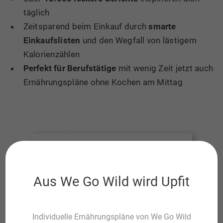
täglich
Zeitsparend beim Einkauf durch
smarte
Einkaufslisten
und den Wegfall von lästigem
Kalorienzählen
Perfekt für Berufstätige
mit wenig Zeit jetzt auch
Ernährungspläne ohne Kochen am Mittag
Aus We Go Wild wird Upfit
Individuelle Ernährungspläne von We Go Wild