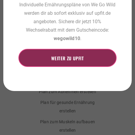
Gesund ernähren / Gewicht
Individuelle Ernährungspläne von We Go Wild
halten
werden dir ab sofort exklusiv auf upfit.de
angeboten. Sichere dir jetzt 10%
Muskelaufbau / Zunehmen
Wechselrabatt mit dem Gutscheincode:
Körperdefinition
wegowild10
.
Preise
Musterplan Vorschau
WEITER ZU UPFIT
Schnelleinstieg
Plan zum Abnehmen erstellen
Plan für gesunde Ernährung
erstellen
Plan zum Muskeln aufbauen
erstellen